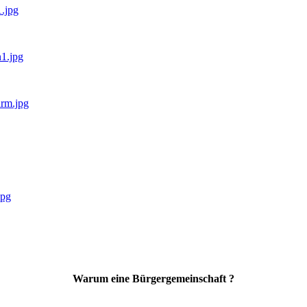
.jpg
1.jpg
rm.jpg
jpg
Warum eine Bürgergemeinschaft ?